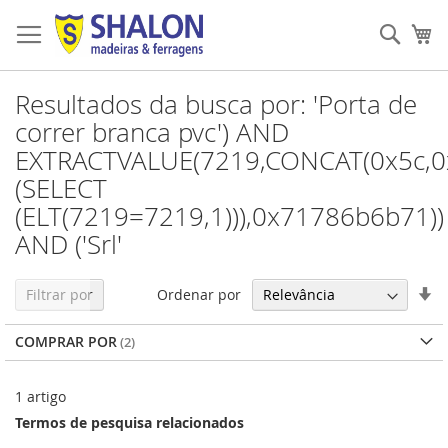
Pular
para
Pesqu
Me
o
conteúdo
Resultados da busca por: 'Porta de
correr branca pvc') AND
EXTRACTVALUE(7219,CONCAT(0x5c,0
(SELECT
(ELT(7219=7219,1))),0x71786b6b71))
AND ('Srl'
De
Ordenar por
Filtrar por
Di
Cr
COMPRAR POR
1
artigo
Termos de pesquisa relacionados