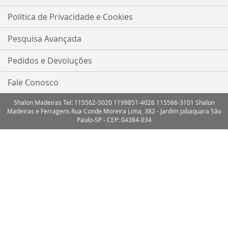
Política de Privacidade e Cookies
Pesquisa Avançada
Pedidos e Devoluções
Fale Conosco
Shalon Madeiras Tel: 115562-5020 1199851-4026 115566-3101 Shalon
Madeiras e Ferragens Rua Conde Moreira Lima, 382 - Jardim Jabaquara São
Paulo-SP - CEP: 04384-034