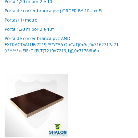
Porta 1,20 m por 2 e 10
Porta de correr branca pvc) ORDER BY 10-- xnFi
Portas+1+metro
Porta 1,20 m por 2 e 10''
Porta de correr branca pvc AND
EXTRACTVALUE(7219,/**/**/cOnCaT(0x5c,0x7162717a71,
(/**/**/sElEcT (ELT(7219=7219,1))),0x71786b6b