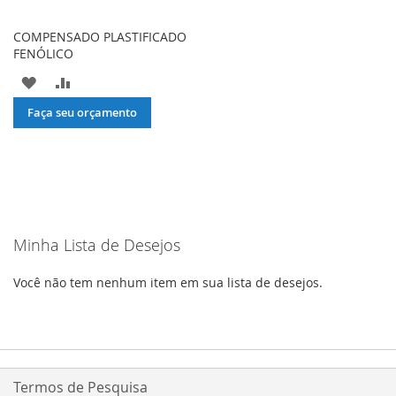
COMPENSADO PLASTIFICADO
FENÓLICO
ADICIONAR
ADICIONAR
À
PARA
Faça seu orçamento
LISTA
COMPARAR
DE
DESEJOS
Minha Lista de Desejos
Você não tem nenhum item em sua lista de desejos.
Termos de Pesquisa