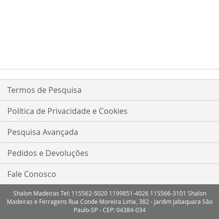
Termos de Pesquisa
Política de Privacidade e Cookies
Pesquisa Avançada
Pedidos e Devoluções
Fale Conosco
Shalon Madeiras Tel: 115562-5020 1199851-4026 115566-3101 Shalon
Madeiras e Ferragens Rua Conde Moreira Lima, 382 - Jardim Jabaquara São
Paulo-SP - CEP: 04384-034