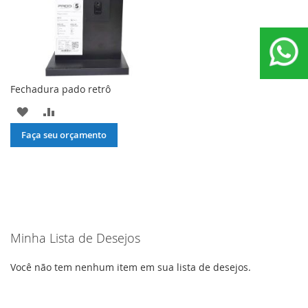
Fechadura pado retrô
ADICIONAR
ADICIONAR
À
PARA
Faça seu orçamento
LISTA
COMPARAR
DE
DESEJOS
Minha Lista de Desejos
Você não tem nenhum item em sua lista de desejos.