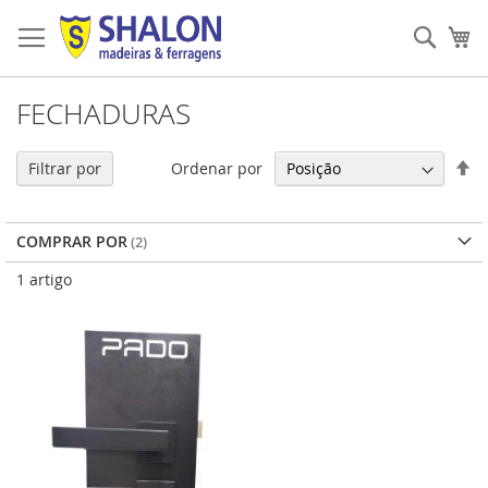
Pular
para
Pesqu
Me
o
conteúdo
FECHADURAS
De
Ordenar por
Filtrar por
Di
De
COMPRAR POR
1
artigo