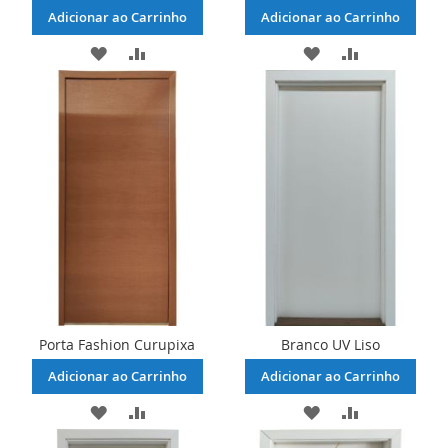
Adicionar ao Carrinho
Adicionar ao Carrinho
ADICIONAR
ADICIONAR
ADICIONAR
ADICIONAR
À
PARA
À
PARA
LISTA
COMPARAR
LISTA
COMPARAR
DE
DE
DESEJOS
DESEJOS
Porta Fashion Curupixa
Branco UV Liso
Adicionar ao Carrinho
Adicionar ao Carrinho
ADICIONAR
ADICIONAR
ADICIONAR
ADICIONAR
À
PARA
À
PARA