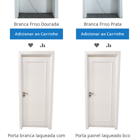
Branca Friso Dourada
Branca Friso Prata
Adicionar ao Carrinho
Adicionar ao Carrinho
ADICIONAR
ADICIONAR
ADICIONAR
ADICIONAR
À
PARA
À
PARA
LISTA
COMPARAR
LISTA
COMPARAR
DE
DE
DESEJOS
DESEJOS
Porta branca laqueada com
Porta painel laqueado bco