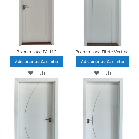
DESEJOS
DESEJOS
Branco Laca PA 112
Branco Laca Filete Vertical
Adicionar ao Carrinho
Adicionar ao Carrinho
ADICIONAR
ADICIONAR
ADICIONAR
ADICIONAR
À
PARA
À
PARA
LISTA
COMPARAR
LISTA
COMPARAR
DE
DE
DESEJOS
DESEJOS