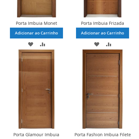
Porta Imbuia Monet
Porta Imbuia Frizada
Adicionar ao Carrinho
Adicionar ao Carrinho
ADICIONAR
ADICIONAR
ADICIONAR
ADICIONAR
À
PARA
À
PARA
LISTA
COMPARAR
LISTA
COMPARAR
DE
DE
DESEJOS
DESEJOS
Porta Glamour Imbuia
Porta Fashion Imbuia Filete