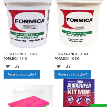
DE
DE
DESEJOS
DESEJOS
COLA BRANCA EXTRA
COLA BRANCA EXTRA
FORMICA 4 KG
FORMICA 10 KG
ADICIONAR
ADICIONAR
ADICIONAR
ADICIONAR
À
PARA
À
PARA
Fazer sua cotação ?
Fazer sua cotação ?
LISTA
COMPARAR
LISTA
COMPARAR
DE
DE
DESEJOS
DESEJOS