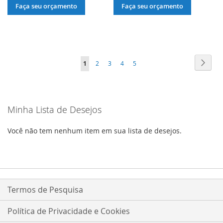
À
PARA
À
PARA
Faça seu orçamento
Faça seu orçamento
LISTA
COMPARAR
LISTA
COMPARAR
DE
DE
DESEJOS
DESEJOS
Página
Págin
Próxi
Você
Página
Página
Página
Página
1
2
3
4
5
esta
lendo
Minha Lista de Desejos
a
pagina
Você não tem nenhum item em sua lista de desejos.
Termos de Pesquisa
Política de Privacidade e Cookies