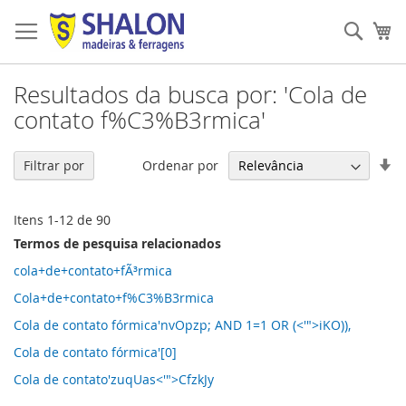
Pular
para
Pesqu
Me
o
conteúdo
Resultados da busca por: 'Cola de
contato f%C3%B3rmica'
De
Ordenar por
Filtrar por
Di
Cr
Itens
1
-
12
de
90
Termos de pesquisa relacionados
cola+de+contato+fÃ³rmica
Cola+de+contato+f%C3%B3rmica
Cola de contato fórmica'nvOpzp; AND 1=1 OR (<'">iKO)),
Cola de contato fórmica'[0]
Cola de contato'zuqUas<'">CfzkJy