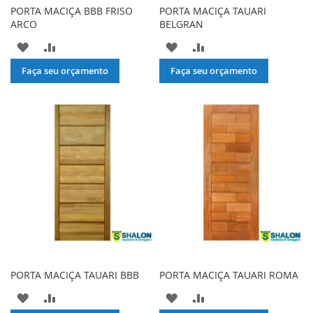
PORTA MACIÇA BBB FRISO
PORTA MACIÇA TAUARI
ARCO
BELGRAN
ADICIONAR
ADICIONAR
ADICIONAR
ADICIONAR
À
PARA
À
PARA
Faça seu orçamento
Faça seu orçamento
LISTA
COMPARAR
LISTA
COMPARAR
DE
DE
DESEJOS
DESEJOS
PORTA MACIÇA TAUARI BBB
PORTA MACIÇA TAUARI ROMA
ADICIONAR
ADICIONAR
ADICIONAR
ADICIONAR