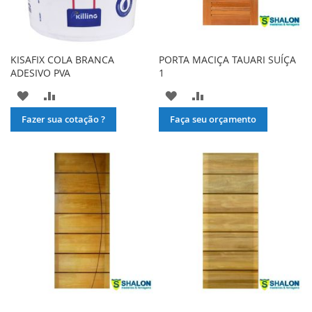
KISAFIX COLA BRANCA
PORTA MACIÇA TAUARI SUÍÇA
ADESIVO PVA
1
ADICIONAR
ADICIONAR
ADICIONAR
ADICIONAR
À
PARA
À
PARA
Fazer sua cotação ?
Faça seu orçamento
LISTA
COMPARAR
LISTA
COMPARAR
DE
DE
DESEJOS
DESEJOS