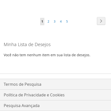
LISTA
COMPARAR
LISTA
COMPARAR
DE
DE
DESEJOS
DESEJOS
Página
Págin
Próxi
Você
Página
Página
Página
Página
1
2
3
4
5
esta
lendo
Minha Lista de Desejos
a
pagina
Você não tem nenhum item em sua lista de desejos.
Termos de Pesquisa
Política de Privacidade e Cookies
Pesquisa Avançada