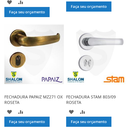
ADICIONAR
ADICIONAR
À
PARA
Faça seu orçamento
À
PARA
Faça seu orçamento
LISTA
COMPARAR
LISTA
COMPARAR
DE
DE
DESEJOS
DESEJOS
FECHADURA PAPAIZ MZ271 OX
FECHADURA STAM 803/09
ROSETA
ROSETA
ADICIONAR
ADICIONAR
ADICIONAR
ADICIONAR
À
PARA
À
PARA
Faça seu orçamento
Faça seu orçamento