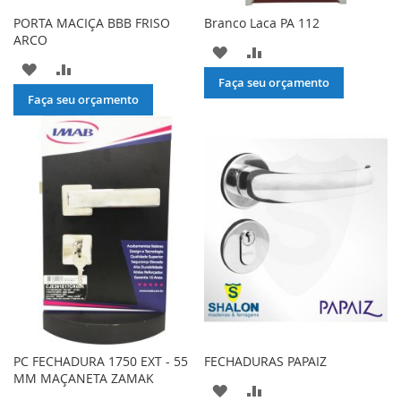
PORTA MACIÇA BBB FRISO
Branco Laca PA 112
ARCO
ADICIONAR
ADICIONAR
ADICIONAR
ADICIONAR
À
PARA
Faça seu orçamento
À
PARA
Faça seu orçamento
LISTA
COMPARAR
LISTA
COMPARAR
DE
DE
DESEJOS
DESEJOS
PC FECHADURA 1750 EXT - 55
FECHADURAS PAPAIZ
MM MAÇANETA ZAMAK
ADICIONAR
ADICIONAR