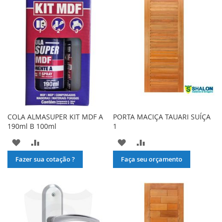
COLA ALMASUPER KIT MDF A
PORTA MACIÇA TAUARI SUÍÇA
190ml B 100ml
1
ADICIONAR
ADICIONAR
ADICIONAR
ADICIONAR
À
PARA
À
PARA
Fazer sua cotação ?
Faça seu orçamento
LISTA
COMPARAR
LISTA
COMPARAR
DE
DE
DESEJOS
DESEJOS