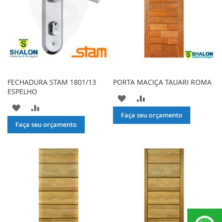
FECHADURA STAM 1801/13
PORTA MACIÇA TAUARI ROMA
ESPELHO
ADICIONAR
ADICIONAR
ADICIONAR
ADICIONAR
À
PARA
Faça seu orçamento
À
PARA
Faça seu orçamento
LISTA
COMPARAR
LISTA
COMPARAR
DE
DE
DESEJOS
DESEJOS