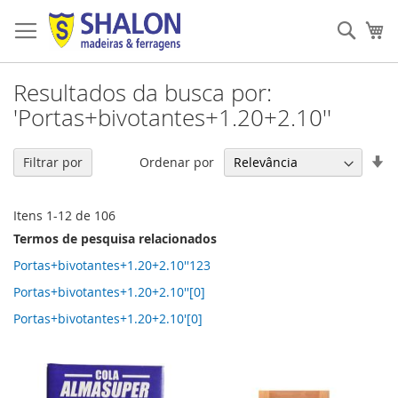
Pular
para
Pesqu
Me
o
conteúdo
Resultados da busca por:
'Portas+bivotantes+1.20+2.10''
De
Ordenar por
Filtrar por
Di
Cr
Itens
1
-
12
de
106
Termos de pesquisa relacionados
Portas+bivotantes+1.20+2.10''123
Portas+bivotantes+1.20+2.10''[0]
Portas+bivotantes+1.20+2.10'[0]