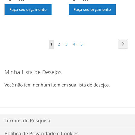
À
PARA
À
PARA
Faça seu orçamento
Faça seu orçamento
LISTA
COMPARAR
LISTA
COMPARAR
DE
DE
DESEJOS
DESEJOS
Página
Págin
Próxi
Você
Página
Página
Página
Página
1
2
3
4
5
esta
lendo
Minha Lista de Desejos
a
pagina
Você não tem nenhum item em sua lista de desejos.
Termos de Pesquisa
Política de Privacidade e Cookies