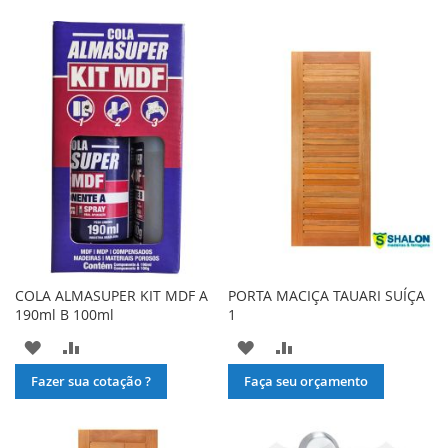
COLA ALMASUPER KIT MDF A
PORTA MACIÇA TAUARI SUÍÇA
190ml B 100ml
1
ADICIONAR
ADICIONAR
ADICIONAR
ADICIONAR
À
PARA
À
PARA
Fazer sua cotação ?
Faça seu orçamento
LISTA
COMPARAR
LISTA
COMPARAR