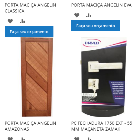
PORTA MACIÇA ANGELIN
PORTA MACIÇA ANGELIN EVA
CLASSICA
ADICIONAR
ADICIONAR
ADICIONAR
ADICIONAR
À
PARA
Faça seu orçamento
À
PARA
Faça seu orçamento
LISTA
COMPARAR
LISTA
COMPARAR
DE
DE
DESEJOS
DESEJOS
PORTA MACIÇA ANGELIN
PC FECHADURA 1750 EXT - 55
AMAZONAS
MM MAÇANETA ZAMAK
ADICIONAR
ADICIONAR
ADICIONAR
ADICIONAR