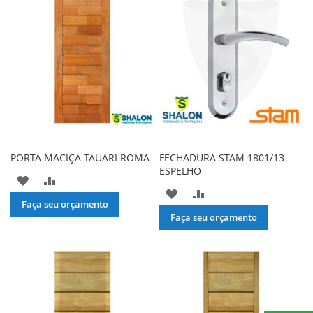
DE
DE
DESEJOS
DESEJOS
PORTA MACIÇA TAUARI ROMA
FECHADURA STAM 1801/13
ESPELHO
ADICIONAR
ADICIONAR
ADICIONAR
ADICIONAR
À
PARA
Faça seu orçamento
À
PARA
Faça seu orçamento
LISTA
COMPARAR
LISTA
COMPARAR
DE
DE
DESEJOS
DESEJOS