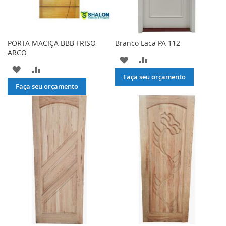
PORTA MACIÇA BBB FRISO
Branco Laca PA 112
ARCO
ADICIONAR
ADICIONAR
ADICIONAR
ADICIONAR
À
PARA
Faça seu orçamento
À
PARA
Faça seu orçamento
LISTA
COMPARAR
LISTA
COMPARAR
DE
DE
DESEJOS
DESEJOS