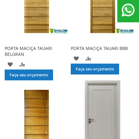
PORTA MACIÇA TAUARI
PORTA MACIÇA TAUARI BBB
BELGRAN
ADICIONAR
ADICIONAR
ADICIONAR
ADICIONAR
À
PARA
Faça seu orçamento
À
PARA
Faça seu orçamento
LISTA
COMPARAR
LISTA
COMPARAR
DE
DE
DESEJOS
DESEJOS