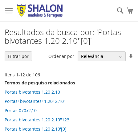
Pular
para
Pesqu
Me
o
conteúdo
Resultados da busca por: 'Portas
bivotantes 1.20 2.10''[0]'
De
Ordenar por
Filtrar por
Di
Cr
Itens
1
-
12
de
106
Termos de pesquisa relacionados
Portas bivotantes 1.20 2.10
Portas+bivotantes+1.20+2.10'
Portas 070x2,10
Portas bivotantes 1.20 2.10''123
Portas bivotantes 1.20 2.10'[0]