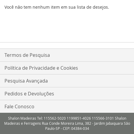
Você não tem nenhum item em sua lista de desejos.
Termos de Pesquisa
Política de Privacidade e Cookies
Pesquisa Avançada
Pedidos e Devoluções
Fale Conosco
Shalon Madeiras Tel: 115562-5020 1199851-4026 115566-3101 Shalon
Madeiras e Ferragens Rua Conde Moreira Lima, 382 - Jardim Jabaquara São
Paulo-SP - CEP: 04384-034