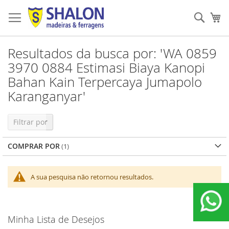
Pular
para
Pesqu
Me
o
conteúdo
Resultados da busca por: 'WA 0859
3970 0884 Estimasi Biaya Kanopi
Bahan Kain Terpercaya Jumapolo
Karanganyar'
Filtrar por
COMPRAR POR
A sua pesquisa não retornou resultados.
Minha Lista de Desejos