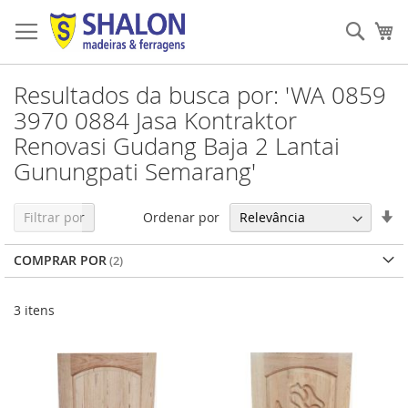
Pular
para
Pesqu
Me
o
conteúdo
Resultados da busca por: 'WA 0859
3970 0884 Jasa Kontraktor
Renovasi Gudang Baja 2 Lantai
Gunungpati Semarang'
De
Ordenar por
Filtrar por
Di
Cr
COMPRAR POR
3
itens