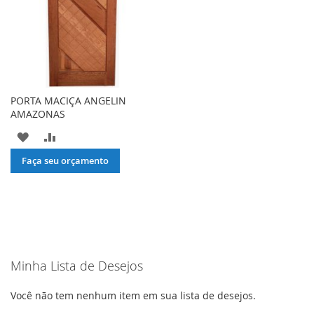
PORTA MACIÇA ANGELIN
AMAZONAS
ADICIONAR
ADICIONAR
À
PARA
Faça seu orçamento
LISTA
COMPARAR
DE
DESEJOS
Minha Lista de Desejos
Você não tem nenhum item em sua lista de desejos.