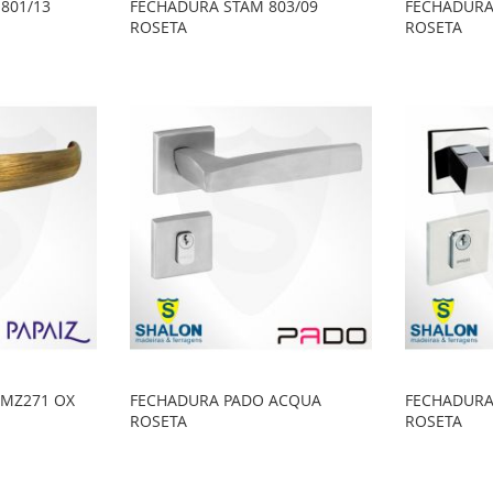
801/13
FECHADURA STAM 803/09
FECHADURA
ROSETA
ROSETA
o
o
o
o
 MZ271 OX
FECHADURA PADO ACQUA
FECHADURA
ROSETA
ROSETA