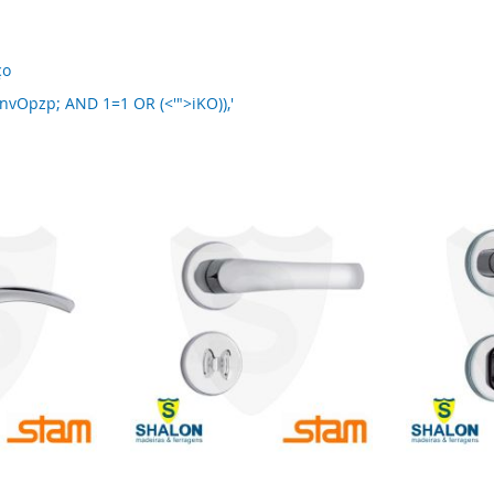
ço
nvOpzp; AND 1=1 OR (<'">iKO)),'