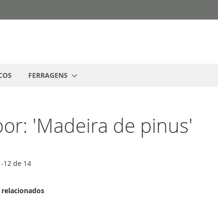
COS
FERRAGENS
or: 'Madeira de pinus'
1
-
12
de
14
 relacionados