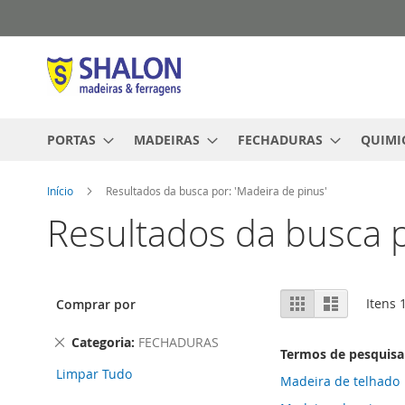
Pular
para
o
conteúdo
PORTAS
MADEIRAS
FECHADURAS
QUIMI
Início
Resultados da busca por: 'Madeira de pinus'
Resultados da busca p
Ver
Grade
Lista
Itens
Comprar por
como
Remover
Categoria
FECHADURAS
Termos de pesquisa
este
Limpar Tudo
Item
Madeira de telhado