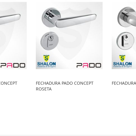
o
o
o
o
CONCEPT
FECHADURA PADO CONCEPT
FECHADURA
ROSETA
o
o
o
o
ina