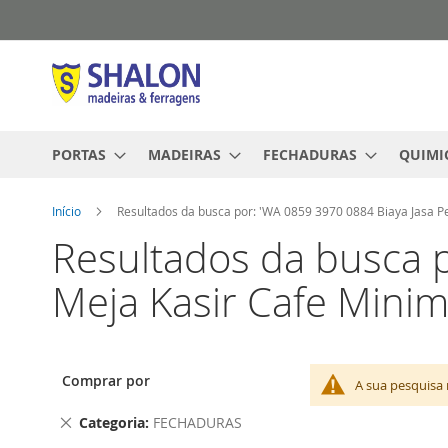
Pular
para
o
conteúdo
PORTAS
MADEIRAS
FECHADURAS
QUIMI
Início
Resultados da busca por: 'WA 0859 3970 0884 Biaya Jasa 
Resultados da busca 
Meja Kasir Cafe Minim
Comprar por
A sua pesquisa 
Remover
Categoria
FECHADURAS
este