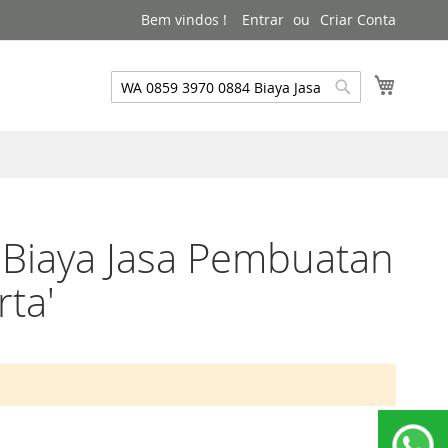
Bem vindos !
Entrar
Criar Conta
Meu Ca
Pesquisa
Pesquisa
 Biaya Jasa Pembuatan
ta'