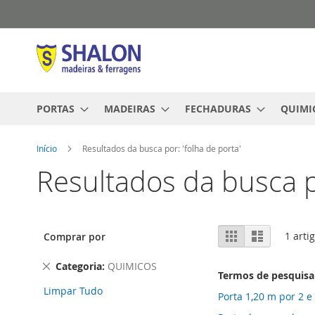
Pular
para
o
conteúdo
PORTAS
MADEIRAS
FECHADURAS
QUIMI
Início
Resultados da busca por: 'folha de porta'
Resultados da busca po
Ver
Grade
Lista
1
arti
Comprar por
como
Remover
Categoria
QUIMICOS
Termos de pesquisa
este
Limpar Tudo
Item
Porta 1,20 m por 2 e