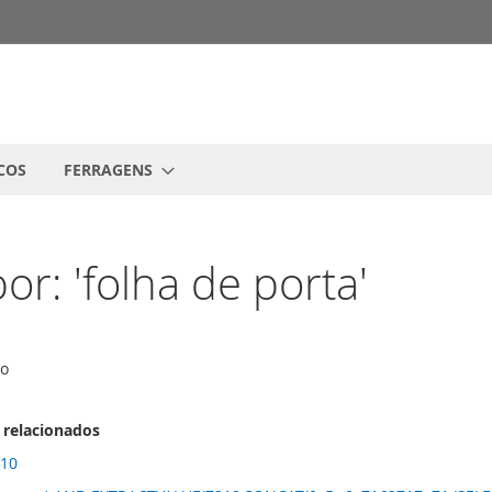
COS
FERRAGENS
r: 'folha de porta'
go
 relacionados
 10