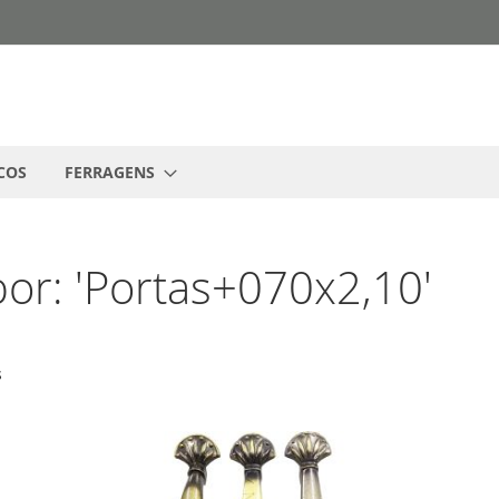
COS
FERRAGENS
or: 'Portas+070x2,10'
s