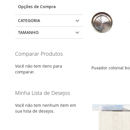
Opções de Compra
CATEGORIA
TAMANHO
Comparar Produtos
Você não tem itens para
Puxador colonial bo
comparar.
ADICIONAR
ADICIONAR
ADICIONAR
ADICIONAR
À
ADICIONAR
À
ADICIONAR
À
ADICIONAR
À
ADICIONAR
Minha Lista de Desejos
LISTA
PARA
LISTA
PARA
LISTA
PARA
Faça seu orçament
Faça seu orçament
Faça seu orçament
LISTA
PARA
Faça seu orçament
DE
COMPARAR
DE
COMPARAR
DE
COMPARAR
Você não tem nenhum item em
DE
COMPARAR
sua lista de desejos.
DESEJOS
DESEJOS
DESEJOS
DESEJOS