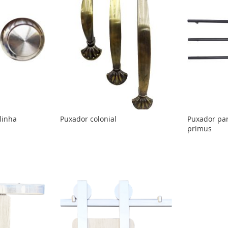
linha
Puxador colonial
Puxador par
primus
o
o
o
o