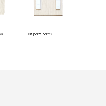
ion
Kit porta correr
o
o