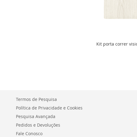
Kit porta correr vis
ADICIONAR
ADICIONAR
À
ADICIONAR
À
ADICIONAR
LISTA
PARA
LISTA
PARA
Faça seu orçament
Faça seu orçament
DE
COMPARAR
DE
COMPARAR
DESEJOS
DESEJOS
Termos de Pesquisa
Política de Privacidade e Cookies
Pesquisa Avançada
Pedidos e Devoluções
Fale Conosco