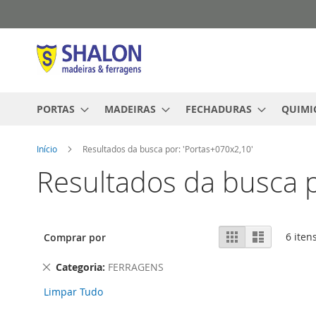
Pular
para
o
conteúdo
PORTAS
MADEIRAS
FECHADURAS
QUIMI
Início
Resultados da busca por: 'Portas+070x2,10'
Resultados da busca p
Ver
Grade
Lista
6
iten
Comprar por
como
Remover
Categoria
FERRAGENS
este
Limpar Tudo
Item