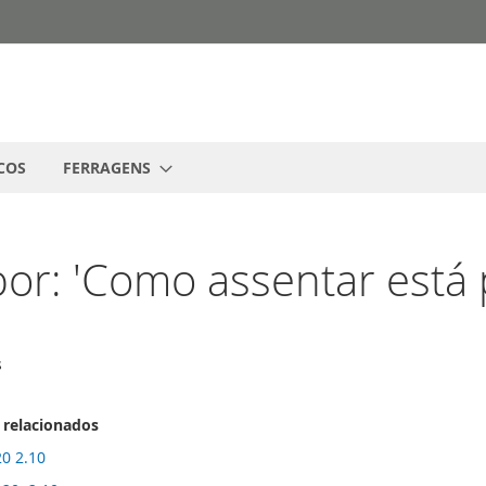
COS
FERRAGENS
or: 'Como assentar está 
s
 relacionados
20 2.10