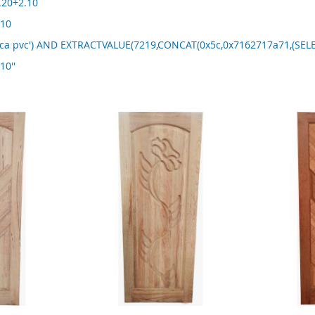
.20+2.10
 10
nca pvc') AND EXTRACTVALUE(7219,CONCAT(0x5c,0x7162717a71,(SELEC
10''