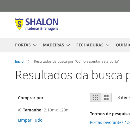
Pular
para
o
conteúdo
PORTAS
MADEIRAS
FECHADURAS
QUIMI
Início
Resultados da busca por: 'Como assentar está porta'
Resultados da busca p
Ver
Grade
Lista
3
iten
Comprar por
como
Remover
Tamanho
2.10mx1.20m
Termos de pesquisa
este
Limpar Tudo
Item
Portas bivotantes 1.