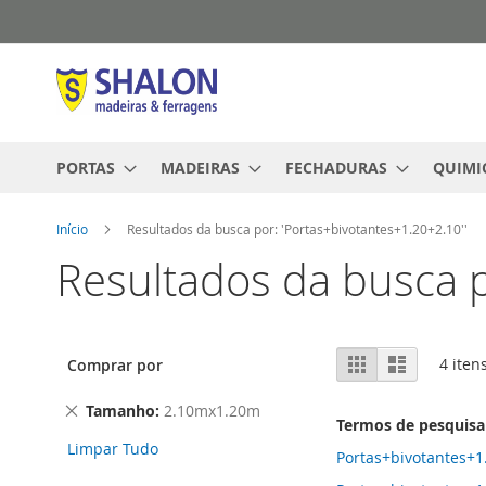
Pular
para
o
conteúdo
PORTAS
MADEIRAS
FECHADURAS
QUIMI
Início
Resultados da busca por: 'Portas+bivotantes+1.20+2.10''
Resultados da busca p
Ver
Grade
Lista
4
iten
Comprar por
como
Remover
Tamanho
2.10mx1.20m
Termos de pesquisa
este
Limpar Tudo
Item
Portas+bivotantes+1