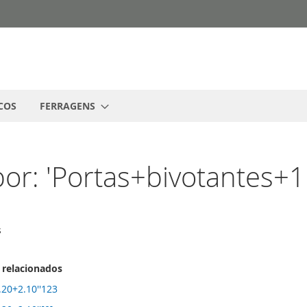
COS
FERRAGENS
or: 'Portas+bivotantes+1
s
 relacionados
.20+2.10''123