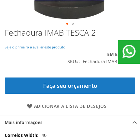
Fechadura IMAB TESCA 2
Saltar
para
o
Seja o primeiro a avaliar este produto
início
EM ESTOQUE
da
SKU
Fechadura IMAB TESCA 2
Galeria
de
imagens
Faça seu orçamento
ADICIONAR À LISTA DE DESEJOS
Mais informações
Mais
40