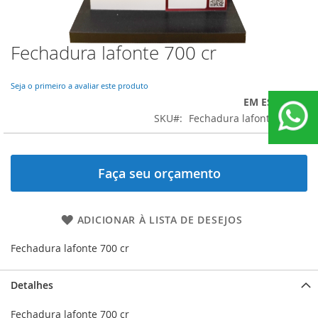
Fechadura lafonte 700 cr
Saltar
para
o
Seja o primeiro a avaliar este produto
início
EM ESTOQUE
da
SKU
Fechadura lafonte 700 cr
Galeria
de
imagens
Faça seu orçamento
ADICIONAR À LISTA DE DESEJOS
Fechadura lafonte 700 cr
Detalhes
Fechadura lafonte 700 cr