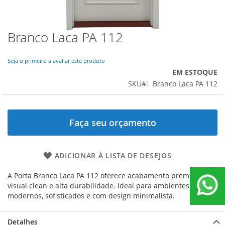
Branco Laca PA 112
Saltar
para
o
Seja o primeiro a avaliar este produto
início
EM ESTOQUE
da
SKU
Branco Laca PA 112
Galeria
de
imagens
Faça seu orçamento
ADICIONAR À LISTA DE DESEJOS
A Porta Branco Laca PA 112 oferece acabamento premium,
visual clean e alta durabilidade. Ideal para ambientes
modernos, sofisticados e com design minimalista.
Detalhes