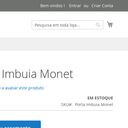
Bem vindos !
Entrar
Criar Conta
Meu Ca
Pesquisa
Pesquisa
 Imbuia Monet
 a avaliar este produto
EM ESTOQUE
SKU
Porta Imbuia Monet