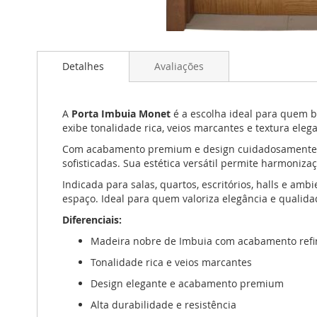
Saltar
para
Detalhes
Avaliações
o
início
da
Galeria
A
Porta Imbuia Monet
é a escolha ideal para quem 
de
exibe tonalidade rica, veios marcantes e textura ele
imagens
Com acabamento premium e design cuidadosamente tr
sofisticadas. Sua estética versátil permite harmoniz
Indicada para salas, quartos, escritórios, halls e amb
espaço. Ideal para quem valoriza elegância e qualida
Diferenciais:
Madeira nobre de Imbuia com acabamento ref
Tonalidade rica e veios marcantes
Design elegante e acabamento premium
Alta durabilidade e resistência