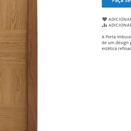
Faça s
ADICIONAR
ADICIONA
A Porta Imbuia
de um design 
estética refina