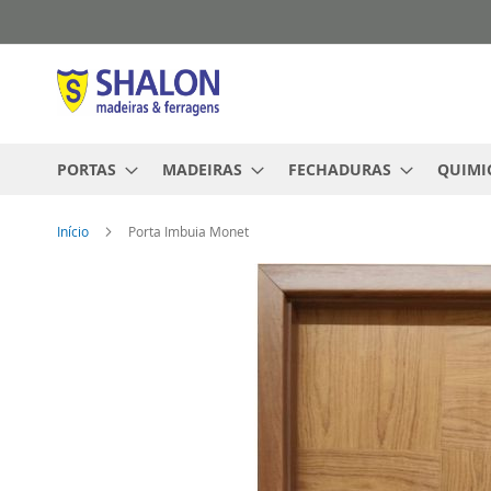
Pular
para
o
conteúdo
PORTAS
MADEIRAS
FECHADURAS
QUIMI
Início
Porta Imbuia Monet
Pular
para
o
final
da
Galeria
de
imagens