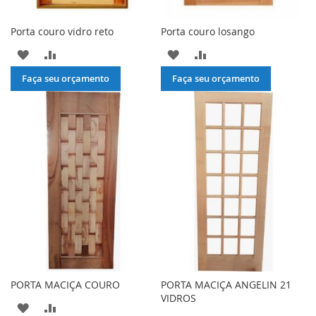
Porta couro vidro reto
Porta couro losango
ADICIONAR
ADICIONAR
ADICIONAR
ADICIONAR
À
PARA
À
PARA
Faça seu orçamento
Faça seu orçamento
LISTA
COMPARAR
LISTA
COMPARAR
DE
DE
DESEJOS
DESEJOS
PORTA MACIÇA COURO
PORTA MACIÇA ANGELIN 21
VIDROS
ADICIONAR
ADICIONAR