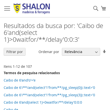
Pular
para
Pesqu
Me
o
conteúdo
Resultados da busca por: 'Caibo de
6'and(select
1)>0waitfor/**/delay'0:0:3'
De
Ordenar por
Filtrar por
Di
Cr
Itens
1
-
12
de
107
Termos de pesquisa relacionados
Caibo de 6'and'o'='e
Caibo de 6'/**/and(select'1'from/**/pg_sleep(0))::text>'0
Caibo de 6'/**/and(select'1'from/**/pg_sleep(3))::text>'0
Caibo de 6'and(select 1)>0waitfor/**/delay'0:0:0
Caibo de