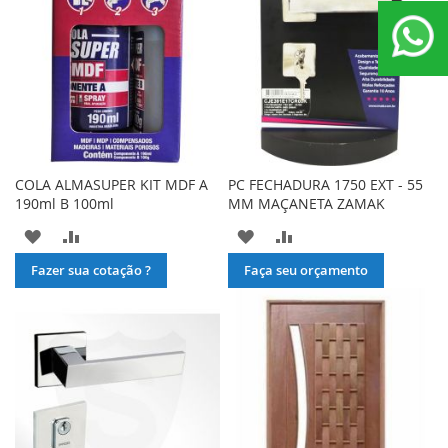
COLA ALMASUPER KIT MDF A
PC FECHADURA 1750 EXT - 55
190ml B 100ml
MM MAÇANETA ZAMAK
ADICIONAR
ADICIONAR
ADICIONAR
ADICIONAR
À
PARA
À
PARA
Fazer sua cotação ?
Faça seu orçamento
LISTA
COMPARAR
LISTA
COMPARAR
DE
DE
DESEJOS
DESEJOS