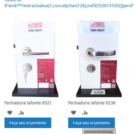
6"and/**/extractvalue(1,concat(char(126),md5(1028131032)))and"
Fechadura lafonte 6521
Fechadura lafonte 6236
ADICIONAR
ADICIONAR
ADICIONAR
ADICIONAR
À
PARA
À
PARA
Faça seu orçamento
Faça seu orçamento
LISTA
COMPARAR
LISTA
COMPARAR