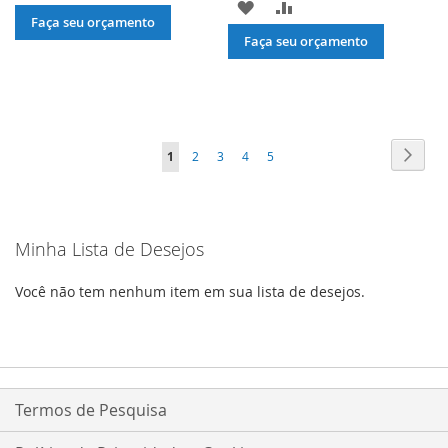
ADICIONAR
ADICIONAR
À
PARA
Faça seu orçamento
À
PARA
Faça seu orçamento
LISTA
COMPARAR
LISTA
COMPARAR
DE
DE
DESEJOS
DESEJOS
Página
Págin
Próxi
Você
Página
Página
Página
Página
1
2
3
4
5
esta
lendo
Minha Lista de Desejos
a
pagina
Você não tem nenhum item em sua lista de desejos.
Termos de Pesquisa