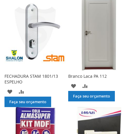
DE
DE
DESEJOS
DESEJOS
FECHADURA STAM 1801/13
Branco Laca PA 112
ESPELHO
ADICIONAR
ADICIONAR
ADICIONAR
ADICIONAR
À
PARA
Faça seu orçamento
À
PARA
Faça seu orçamento
LISTA
COMPARAR
LISTA
COMPARAR
DE
DE
DESEJOS
DESEJOS