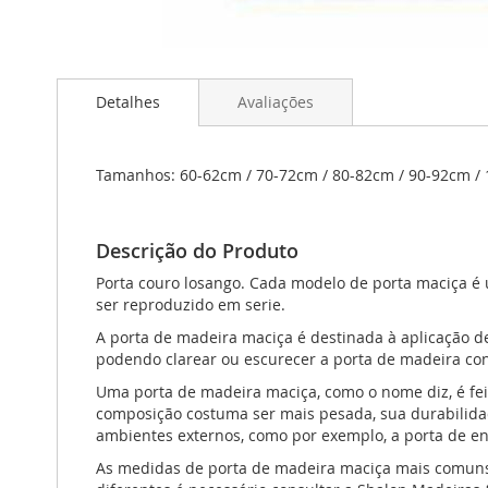
Saltar
para
Detalhes
Avaliações
o
início
da
Galeria
Tamanhos: 60-62cm / 70-72cm / 80-82cm / 90-92cm /
de
imagens
Descrição do Produto
Porta couro losango. Cada modelo de porta maciça é 
ser reproduzido em serie.
A porta de madeira maciça é destinada à aplicação d
podendo clarear ou escurecer a porta de madeira co
Uma porta de madeira maciça, como o nome diz, é fe
composição costuma ser mais pesada, sua durabilidade
ambientes externos, como por exemplo, a porta de e
As medidas de porta de madeira maciça mais comuns 