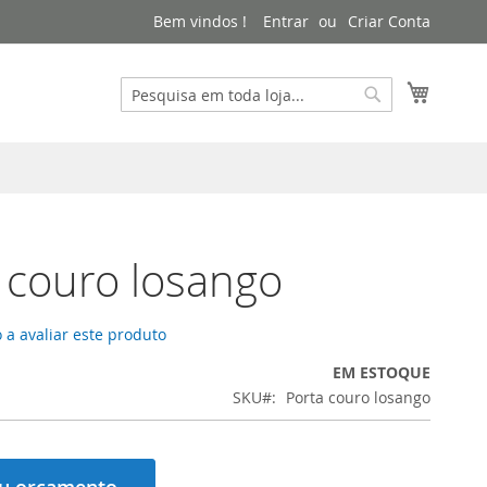
Bem vindos !
Entrar
Criar Conta
Meu Ca
Pesquisa
Pesquisa
 couro losango
 a avaliar este produto
EM ESTOQUE
SKU
Porta couro losango