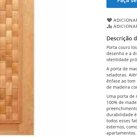
Faça s
ADICIONAR
ADICIONA
Descrição 
Porta couro lo
desenho e a d
identidade pró
A porta de mad
seladoras. Alé
ênfase ao tom 
de madeira co
Uma porta de m
100% de madei
preenchimento
durabilidade é 
todos esses f
externos, como
apartamentos.