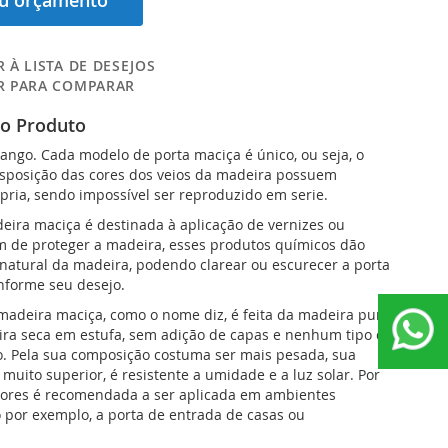
eu orçamento
 À LISTA DE DESEJOS
R PARA COMPARAR
do Produto
sango. Cada modelo de porta maciça é único, ou seja, o
isposição das cores dos veios da madeira possuem
pria, sendo impossível ser reproduzido em serie.
eira maciça é destinada à aplicação de vernizes ou
m de proteger a madeira, esses produtos químicos dão
natural da madeira, podendo clarear ou escurecer a porta
nforme seu desejo.
adeira maciça, como o nome diz, é feita da madeira pura,
ra seca em estufa, sem adição de capas e nenhum tipo de
. Pela sua composição costuma ser mais pesada, sua
muito superior, é resistente a umidade e a luz solar. Por
atores é recomendada a ser aplicada em ambientes
 por exemplo, a porta de entrada de casas ou