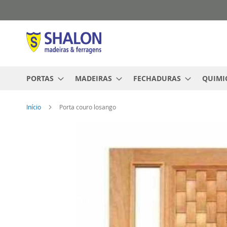
Pular
para
o
conteúdo
PORTAS
MADEIRAS
FECHADURAS
QUIMI
Início
Porta couro losango
Pular
para
o
final
da
Galeria
de
imagens