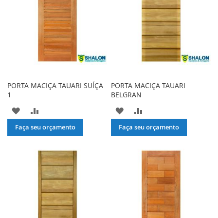
PORTA MACIÇA TAUARI SUÍÇA
PORTA MACIÇA TAUARI
1
BELGRAN
ADICIONAR
ADICIONAR
ADICIONAR
ADICIONAR
À
PARA
À
PARA
Faça seu orçamento
Faça seu orçamento
LISTA
COMPARAR
LISTA
COMPARAR
DE
DE
DESEJOS
DESEJOS