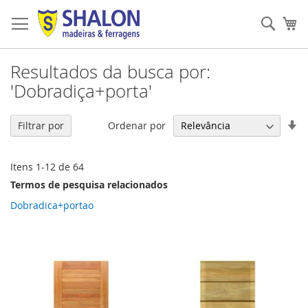
Pular
para
Pesqu
Me
o
conteúdo
Resultados da busca por:
'Dobradiça+porta'
De
Ordenar por
Filtrar por
Di
Cr
Itens
1
-
12
de
64
Termos de pesquisa relacionados
Dobradica+portao