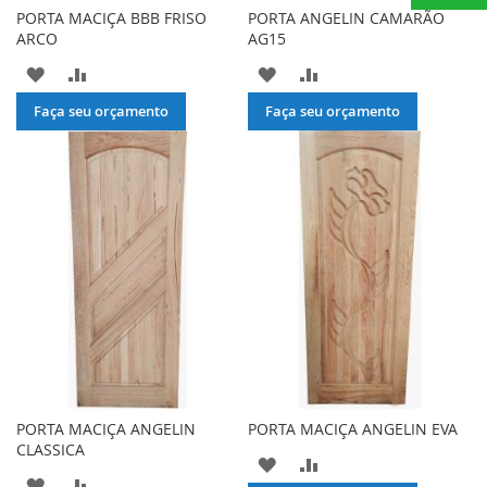
PORTA MACIÇA BBB FRISO
PORTA ANGELIN CAMARÃO
ARCO
AG15
ADICIONAR
ADICIONAR
ADICIONAR
ADICIONAR
À
PARA
À
PARA
Faça seu orçamento
Faça seu orçamento
LISTA
COMPARAR
LISTA
COMPARAR
DE
DE
DESEJOS
DESEJOS
PORTA MACIÇA ANGELIN
PORTA MACIÇA ANGELIN EVA
CLASSICA
ADICIONAR
ADICIONAR
ADICIONAR
ADICIONAR