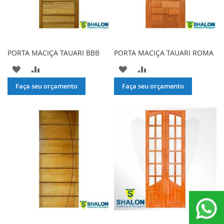
PORTA MACIÇA TAUARI BBB
PORTA MACIÇA TAUARI ROMA
ADICIONAR
ADICIONAR
ADICIONAR
ADICIONAR
À
PARA
À
PARA
Faça seu orçamento
Faça seu orçamento
LISTA
COMPARAR
LISTA
COMPARAR
DE
DE
DESEJOS
DESEJOS