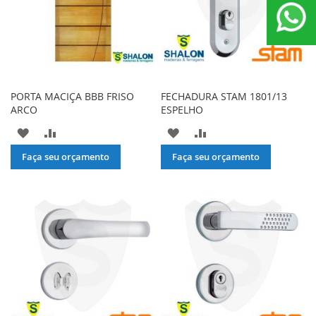
PORTA MACIÇA BBB FRISO
FECHADURA STAM 1801/13
ARCO
ESPELHO
ADICIONAR
ADICIONAR
ADICIONAR
ADICIONAR
À
PARA
À
PARA
Faça seu orçamento
Faça seu orçamento
LISTA
COMPARAR
LISTA
COMPARAR
DE
DE
DESEJOS
DESEJOS