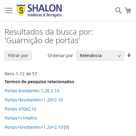
Pular
para
Pesqu
Me
o
conteúdo
Resultados da busca por:
'Guarnição de portas'
De
Ordenar por
Filtrar por
Di
Cr
Itens
1
-
12
de
57
Termos de pesquisa relacionados
Portas bivotantes 1.20 2.10
Portas+bivotantes+1.20+2.10
Portas 070x2,10
Portas+1+metro
Portas+bivotantes+1.20+2.10'[0]