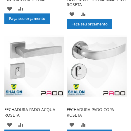
ROSETA
ADICIONAR
ADICIONAR
ADICIONAR
ADICIONAR
À
PARA
Faça seu orçamento
À
PARA
Faça seu orçamento
LISTA
COMPARAR
LISTA
COMPARAR
DE
DE
DESEJOS
DESEJOS
FECHADURA PADO ACQUA
FECHADURA PADO COPA
ROSETA
ROSETA
ADICIONAR
ADICIONAR
ADICIONAR
ADICIONAR