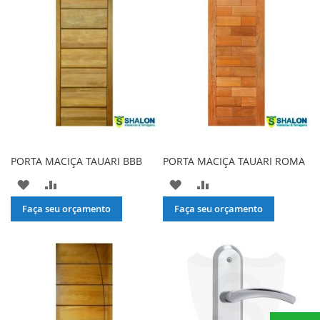
DE
DE
DESEJOS
DESEJOS
PORTA MACIÇA TAUARI BBB
PORTA MACIÇA TAUARI ROMA
ADICIONAR
ADICIONAR
ADICIONAR
ADICIONAR
À
PARA
À
PARA
Faça seu orçamento
Faça seu orçamento
LISTA
COMPARAR
LISTA
COMPARAR
DE
DE
DESEJOS
DESEJOS