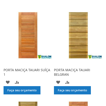
PORTA MACIÇA TAUARI SUÍÇA
PORTA MACIÇA TAUARI
1
BELGRAN
ADICIONAR
ADICIONAR
ADICIONAR
ADICIONAR
À
PARA
À
PARA
Faça seu orçamento
Faça seu orçamento
LISTA
COMPARAR
LISTA
COMPARAR