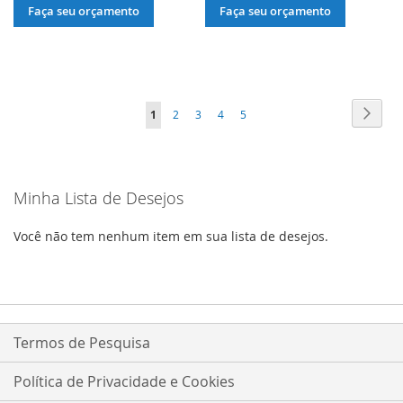
À
PARA
À
PARA
Faça seu orçamento
Faça seu orçamento
LISTA
COMPARAR
LISTA
COMPARAR
DE
DE
DESEJOS
DESEJOS
Página
Págin
Próxi
Você
Página
Página
Página
Página
1
2
3
4
5
esta
lendo
Minha Lista de Desejos
a
pagina
Você não tem nenhum item em sua lista de desejos.
Termos de Pesquisa
Política de Privacidade e Cookies