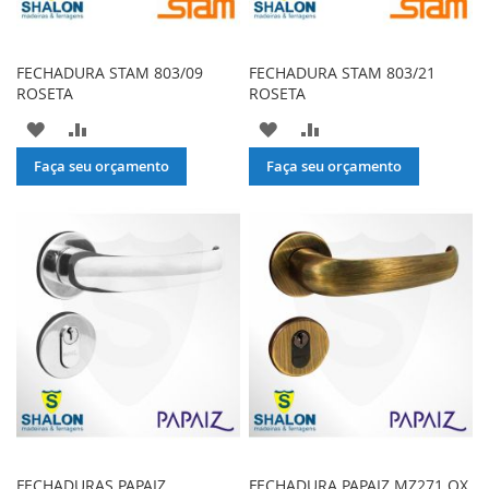
FECHADURA STAM 803/09
FECHADURA STAM 803/21
ROSETA
ROSETA
ADICIONAR
ADICIONAR
ADICIONAR
ADICIONAR
À
PARA
À
PARA
Faça seu orçamento
Faça seu orçamento
LISTA
COMPARAR
LISTA
COMPARAR
DE
DE
DESEJOS
DESEJOS
FECHADURAS PAPAIZ
FECHADURA PAPAIZ MZ271 OX