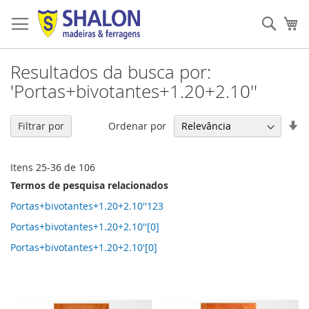
Pular
para
Pesqu
Me
o
conteúdo
Resultados da busca por:
'Portas+bivotantes+1.20+2.10''
De
Ordenar por
Filtrar por
Di
Cr
Itens
25
-
36
de
106
Termos de pesquisa relacionados
Portas+bivotantes+1.20+2.10''123
Portas+bivotantes+1.20+2.10''[0]
Portas+bivotantes+1.20+2.10'[0]