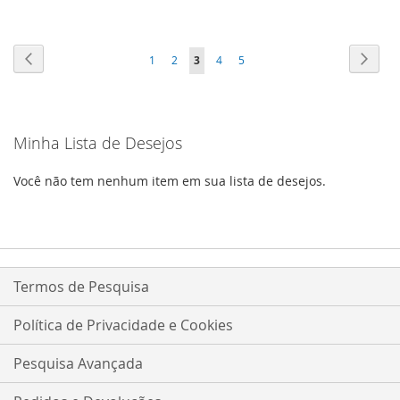
DE
DE
DESEJOS
DESEJOS
Página
Página
Anterior
Págin
Próxi
Página
Página
Você
Página
Página
1
2
3
4
5
esta
lendo
Minha Lista de Desejos
a
pagina
Você não tem nenhum item em sua lista de desejos.
Termos de Pesquisa
Política de Privacidade e Cookies
Pesquisa Avançada