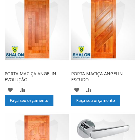
PORTA MACIÇA ANGELIN
PORTA MACIÇA ANGELIN
EVOLUÇÂO
ESCUDO
ADICIONAR
ADICIONAR
ADICIONAR
ADICIONAR
À
PARA
À
PARA
Faça seu orçamento
Faça seu orçamento
LISTA
COMPARAR
LISTA
COMPARAR
DE
DE
DESEJOS
DESEJOS