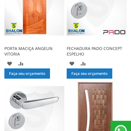
PORTA MACIÇA ANGELIN
FECHADURA PADO CONCEPT
VITORIA
ESPELHO
ADICIONAR
ADICIONAR
ADICIONAR
ADICIONAR
À
PARA
À
PARA
Faça seu orçamento
Faça seu orçamento
LISTA
COMPARAR
LISTA
COMPARAR
DE
DE
DESEJOS
DESEJOS