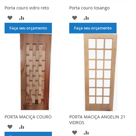
Porta couro vidro reto
Porta couro losango
ADICIONAR
ADICIONAR
ADICIONAR
ADICIONAR
À
PARA
À
PARA
Faça seu orçamento
Faça seu orçamento
LISTA
COMPARAR
LISTA
COMPARAR
DE
DE
DESEJOS
DESEJOS
PORTA MACIÇA COURO
PORTA MACIÇA ANGELIN 21
VIDROS
ADICIONAR
ADICIONAR
ADICIONAR
ADICIONAR