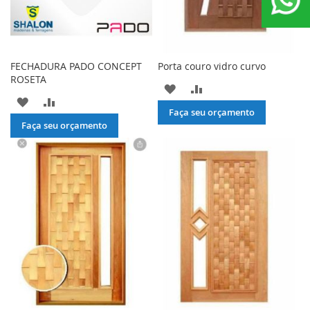
FECHADURA PADO CONCEPT
Porta couro vidro curvo
ROSETA
ADICIONAR
ADICIONAR
ADICIONAR
ADICIONAR
À
PARA
Faça seu orçamento
À
PARA
Faça seu orçamento
LISTA
COMPARAR
LISTA
COMPARAR
DE
DE
DESEJOS
DESEJOS