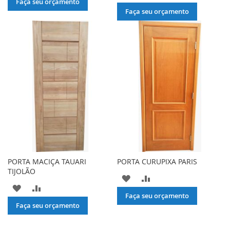
À
PARA
Faça seu orçamento
À
PARA
Faça seu orçamento
LISTA
COMPARAR
LISTA
COMPARAR
DE
DE
DESEJOS
DESEJOS
PORTA MACIÇA TAUARI
PORTA CURUPIXA PARIS
TIJOLÃO
ADICIONAR
ADICIONAR
ADICIONAR
ADICIONAR
À
PARA
Faça seu orçamento
À
PARA
Faça seu orçamento
LISTA
COMPARAR
LISTA
COMPARAR