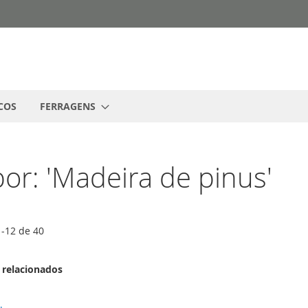
COS
FERRAGENS
or: 'Madeira de pinus'
1
-
12
de
40
 relacionados