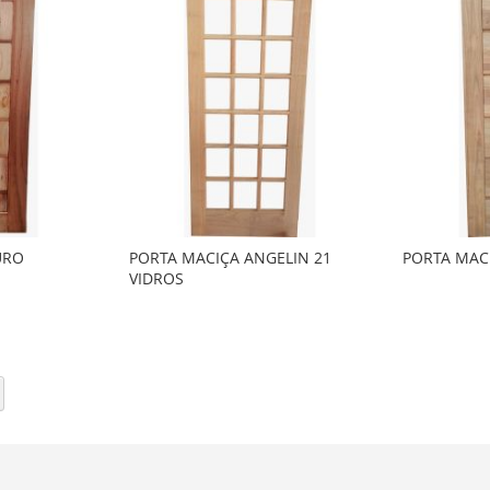
URO
PORTA MACIÇA ANGELIN 21
PORTA MACI
VIDROS
o
o
o
o
ina
Página
Próximo