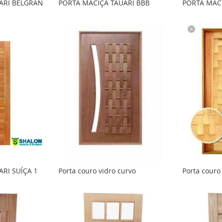
ARI BELGRAN
PORTA MACIÇA TAUARI BBB
PORTA MAC
o
o
o
o
RI SUÍÇA 1
Porta couro vidro curvo
Porta couro 
o
o
o
o