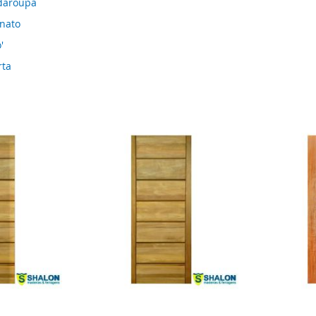
daroupa
anato
'
rta