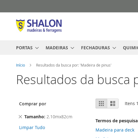
Pular
para
o
conteúdo
PORTAS
MADEIRAS
FECHADURAS
QUIMI
Início
Resultados da busca por: 'Madeira de pinus'
Resultados da busca p
Ver
Grade
Lista
Itens
Comprar por
como
Remover
Tamanho
2.10mx82cm
Termos de pesquisa
este
Limpar Tudo
Item
Madeira para deck